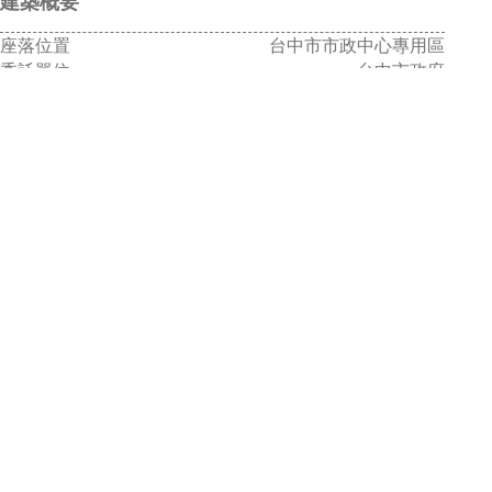
建築概要
座落位置
台中市市政中心專用區
委託單位
台中市政府
服務期間
2005-2012
基地面積
14,985 m²
總樓地板
43,300 m²
總樓層數
地下1層 / 地上15層
構造型式
鋼骨鋼筋混凝土構造及鋼骨構造
服務內容
規劃、設計與監造
工程造價
新台幣 22億8,600萬元
合作單位
瑞士Weber+Hofer韋伯+侯佛建築師事務所
澳洲McGregor + Partners
座落位置