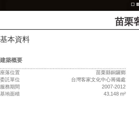
苗栗
基本資料
建築概要
座落位置
苗栗縣銅鑼鄉
委託單位
台灣客家文化中心籌備處
服務期間
2007-2012
基地面積
43,148 m²
總樓地板
30,967 m²
總樓層數
地下1層 / 地上4層
構造型式
鋼筋混凝土及鋼骨構造
服務內容
規劃、設計與監造
工程造價
新台幣 16億4,536萬元