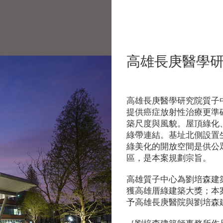
高雄長庚醫學
高雄長庚醫學研究院質子
提供癌症放射性治療更準
築尺度與風貌。屋頂綠化
綠帶連結。基址北側設置
綠美化的開放空間是供公
區，是本案規劃宗旨。
高雄質子中心為劉培森建
獲高雄厝綠建築大獎；本
予高雄長庚醫院與劉培森