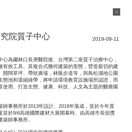
研究院質子中心
2019-09-11
中心為繼林口長庚醫院後、台灣第二座質子治療中心，
確有效工具。其複合式幾何建築的形態，營造親切的建
、開闊草坪、帶狀廣場，林蔭步道等，與鳥松濕地公園
生態池和退縮綠帶，將申請環境教育設施場所認證，而
眾使用。打造生態、健康、科技、人文為主題的醫療園
築師事務所於
2013
年設計、
2018
年落成，並於今年度
案並於
9/6
高雄國際建材大展開幕時、由高雄市長頒獎
建築師事務所。