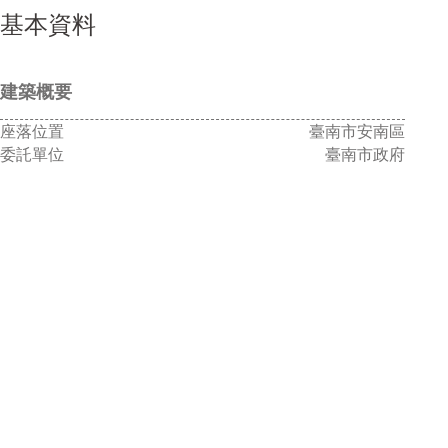
基本資料
建築概要
座落位置
臺南市安南區
委託單位
臺南市政府
服務期間
2016-2019
基地面積
302,700 m²
總樓地板
38,345 m²
構造型式
鋼筋混凝土及預鑄構造
服務內容
規劃、設計
工程造價
新台幣 18億元
座落位置