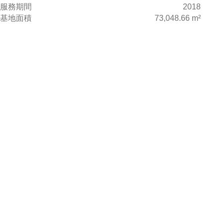
服務期間
2018
基地面積
73,048.66 m²
總樓地板
38,074 m²
總樓層數
地下2層 / 地上6層
構造型式
鋼筋混凝土構造 及鋼骨構造
服務內容
規劃、設計與監造
工程造價
新台幣 16億4,573萬元
座落位置