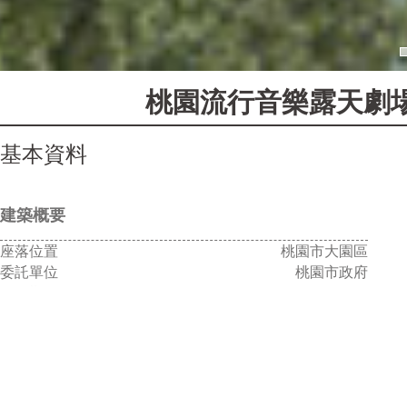
桃園流行音樂露天劇
基本資料
建築概要
座落位置
桃園市大園區
委託單位
桃園市政府
服務期間
2019-迄今
基地面積
43,057 m²
總樓地板
36,590 m²
總樓層數
地下2層 / 地上4層
構造型式
鋼骨鋼筋混凝土及鋼骨
服務內容
規劃、設計與監造