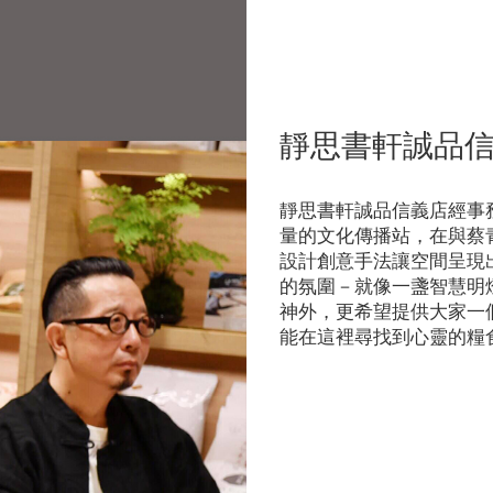
靜思書軒誠品
靜思書軒誠品信義店經事
量的文化傳播站，在與蔡
設計創意手法讓空間呈現
的氛圍－就像一盞智慧明
神外，更希望提供大家一
能在這裡尋找到心靈的糧