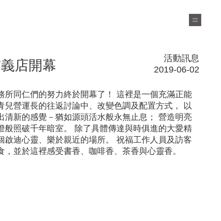
活動訊息
信義店開幕
2019-06-02
務所同仁們的努力終於開幕了！ 這裡是一個充滿正能
青兒營運長的往返討論中、改變色調及配置方式， 以
出清新的感覺－猶如源頭活水般永無止息； 營造明亮
燈般照破千年暗室。 除了具體傳達與時俱進的大愛精
個啟迪心靈、樂於親近的場所。 祝福工作人員及訪客
食，並於這裡感受書香、咖啡香、茶香與心靈香。