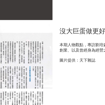
沒大巨蛋做更好
本期人物觀點，專訪劉培
創業、以及曾經身為經營
圖片提供：天下雜誌