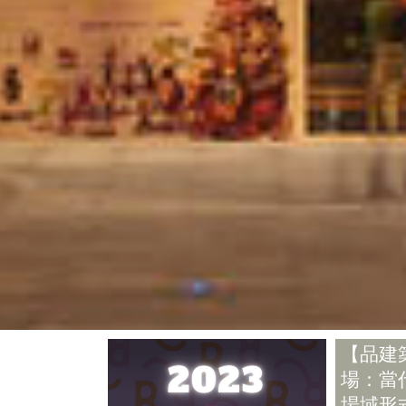
【品建
場：當
場域形